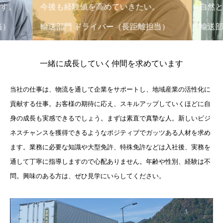
す。
今後も経験値を高めていきたい。
自然と
当）
輸送部門 ドライバー（長距離担当）
輸送部
一緒に成長していく仲間を求めています
当社の仕事は、物流を通して企業をサポートし、地域産業の活性化に
貢献する仕事。お客様の期待に応え、スキルアップしていくほどに自
身の成長も実感できるでしょう。まずは素直で真摯な人。新しいビジ
ネスチャンスを獲得できるようなポジティブでガッツある人材を求め
ます。業務に必要な知識や大型免許、特殊免許などは入社後、実務を
通して丁寧に指導しますので心配ありません。年齢や性別、経験は不
問。興味のある方は、ぜひ見学にいらしてください。