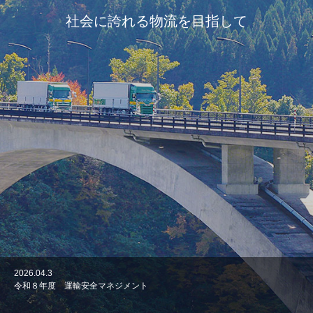
社会に誇れる物流を目指して
2026.04.3
2026.04.3
2026.01.5
2026.01.1
2025.12.27
令和８年度 運輸安全マネジメント
優秀安全運転事業所表彰式
交通安全祈願祭を執り行いました
あけましておめでとうございます
今年も一年ありがとうございました。