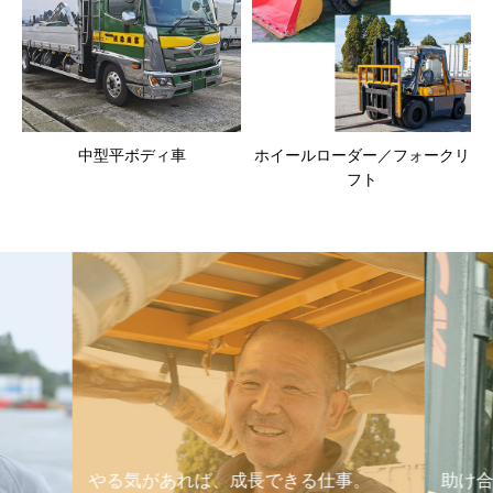
中型平ボディ車
ホイールローダー／フォークリ
フト
やる気があれば、成長できる仕事。
助け合