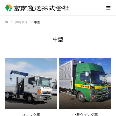
保有車両
中型
ホーム
中型
ユニック車
中型ウイング車